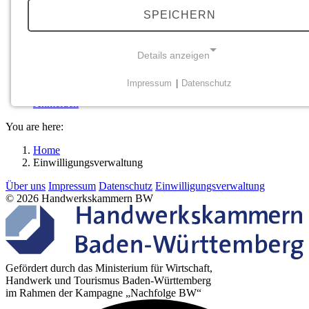
Nachfolge planen
SPEICHERN
Wege der Übergabe
Wert & Kaufpreis verstehen
Academy
Übernahme-Geschichten
Details anzeigen
Beratung
Veranstaltungen
Impressum
|
Datenschutz
Unternehmensbörse
NOTWENDIGE COOKIES
Anmelden
Notwendige Cookies ermöglichen grundlegende
You are here:
Funktionen und sind für die einwandfreie Funktion der
Website erforderlich.
Home
Einwilligungsverwaltung
Einverständnis-Cookie
Über uns
Impressum
Datenschutz
Einwilligungsverwaltung
© 2026 Handwerkskammern BW
Name:
cookie_consent
Zweck:
Dieser Cookie speichert die ausgewählten Einverständnis-
Gefördert durch das Ministerium für Wirtschaft,
Handwerk und Tourismus Baden-Württemberg
Optionen des Benutzers
im Rahmen der Kampagne „Nachfolge BW“
Cookie Laufzeit: