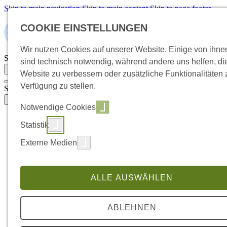
Skip to main navigation
Skip to main content
Skip to page footer
COOKIE EINSTELLUNGEN
Wir nutzen Cookies auf unserer Website. Einige von ihne
Suchbegriff eingeben
sind technisch notwendig, während andere uns helfen, di
Suche öffnen
Website zu verbessern oder zusätzliche Funktionalitäten 
Verfügung zu stellen.
Suchbegriff eingeben
Suche öffnen
Notwendige Cookies
Handwerksbetrieb übernehmen
Statistik
Submenu for "Handwerksbetrieb übernehmen"
So läuft die Übernahme ab
Externe Medien
Übernahme oder Neugründung
Voraussetzungen & Zulassung
Selbstcheck: Bereit zur Übernahme?
Wert & Kaufpreis verstehen
ALLE AUSWÄHLEN
Businessplan für Bankgespräch
Finanzierung & Förderung
Handwerksbetrieb übergeben
ABLEHNEN
Submenu for "Handwerksbetrieb übergeben"
So läuft die Übergabe ab