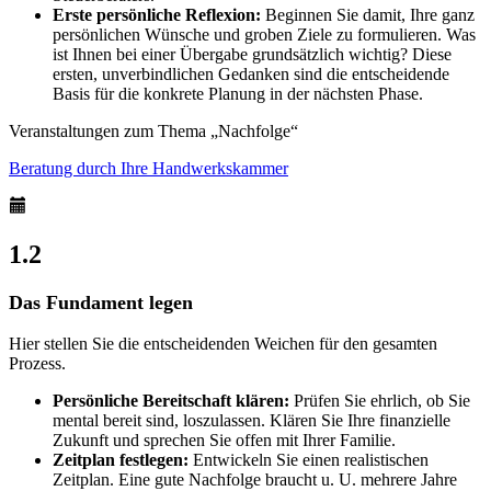
Google Tag Manager (GTM)
Erste persönliche Reflexion:
Beginnen Sie damit, Ihre ganz
persönlichen Wünsche und groben Ziele zu formulieren. Was
Information:
ist Ihnen bei einer Übergabe grundsätzlich wichtig? Diese
Der Google Tag Manager selbst setzt keine Cookies,
ersten, unverbindlichen Gedanken sind die entscheidende
ermöglicht jedoch das Nachladen und Auslösen weiterer
Basis für die konkrete Planung in der nächsten Phase.
Tracking‑ und Marketing‑Tags, insbesondere für Dienste
Veranstaltungen zum Thema „Nachfolge“
wie Google Ads Conversion Tracking. Bereits beim Aufruf
unserer Website wird Ihre IP‑Adresse an Google
Beratung durch Ihre Handwerkskammer
übermittelt, wodurch eine Datenverarbeitung auch in den
USA stattfinden kann.
1.2
EXTERNE MEDIEN
Das Fundament legen
Um Inhalte von Videoplattformen und Social Media
Hier stellen Sie die entscheidenden Weichen für den gesamten
Plattformen anzeigen zu können, werden von diesen
Prozess.
externen Medien Cookies gesetzt.
Persönliche Bereitschaft klären:
Prüfen Sie ehrlich, ob Sie
mental bereit sind, loszulassen. Klären Sie Ihre finanzielle
YouTube
Zukunft und sprechen Sie offen mit Ihrer Familie.
Zeitplan festlegen:
Entwickeln Sie einen realistischen
Zeitplan. Eine gute Nachfolge braucht u. U. mehrere Jahre
Information: