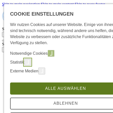
Skip to main navigation
Skip to main content
Skip to page footer
COOKIE EINSTELLUNGEN
Wir nutzen Cookies auf unserer Website. Einige von ihne
Suchbegriff eingeben
sind technisch notwendig, während andere uns helfen, di
Suche öffnen
Website zu verbessern oder zusätzliche Funktionalitäten 
Verfügung zu stellen.
Suchbegriff eingeben
Suche öffnen
Notwendige Cookies
Handwerksbetrieb übernehmen
Statistik
Submenu for "Handwerksbetrieb übernehmen"
So läuft die Übernahme ab
Externe Medien
Übernahme oder Neugründung
Voraussetzungen & Zulassung
Selbstcheck: Bereit zur Übernahme?
Wert & Kaufpreis verstehen
ALLE AUSWÄHLEN
Businessplan für Bankgespräch
Finanzierung & Förderung
Handwerksbetrieb übergeben
ABLEHNEN
Submenu for "Handwerksbetrieb übergeben"
So läuft die Übergabe ab
(current)