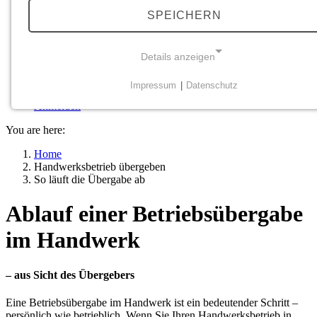
Nachfolge planen
SPEICHERN
Wege der Übergabe
Wert & Kaufpreis verstehen
Academy
Übernahme-Geschichten
Details anzeigen
Beratung
Veranstaltungen
Impressum
|
Datenschutz
Unternehmensbörse
NOTWENDIGE COOKIES
Anmelden
Notwendige Cookies ermöglichen grundlegende
You are here:
Funktionen und sind für die einwandfreie Funktion der
Website erforderlich.
Home
Handwerksbetrieb übergeben
So läuft die Übergabe ab
Einverständnis-Cookie
Ablauf einer Betriebsübergabe
Name:
cookie_consent
im Handwerk
Zweck:
Dieser Cookie speichert die ausgewählten Einverständnis-
– aus Sicht des Übergebers
Optionen des Benutzers
Eine Betriebsübergabe im Handwerk ist ein bedeutender Schritt –
persönlich wie betrieblich. Wenn Sie Ihren Handwerksbetrieb in
Cookie Laufzeit: