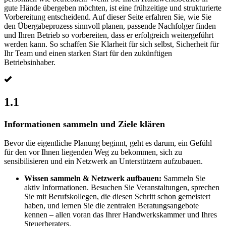
gute Hände übergeben möchten, ist eine frühzeitige und strukturierte
1 Jahr
Vorbereitung entscheidend. Auf dieser Seite erfahren Sie, wie Sie
den Übergabeprozess sinnvoll planen, passende Nachfolger finden
Information:
und Ihren Betrieb so vorbereiten, dass er erfolgreich weitergeführt
werden kann. So schaffen Sie Klarheit für sich selbst, Sicherheit für
Ihr Team und einen starken Start für den zukünftigen
Betriebsinhaber.
STATISTIK
Statistik Cookies erfassen Informationen anonym. Dies
1.1
Informationen helfen uns zu verstehen, wie unsere
Besucher unsere Website nutzen.
Informationen sammeln und Ziele klären
Bevor die eigentliche Planung beginnt, geht es darum, ein Gefühl
Matomo
für den vor Ihnen liegenden Weg zu bekommen, sich zu
sensibilisieren und ein Netzwerk an Unterstützern aufzubauen.
Information:
Diese Webseite verwendet Matomo, eine Open Source,
Wissen sammeln & Netzwerk aufbauen:
Sammeln Sie
selbstgehostete Software um anonyme Nutzungsdaten für
aktiv Informationen. Besuchen Sie Veranstaltungen, sprechen
Sie mit Berufskollegen, die diesen Schritt schon gemeistert
diese Webseite zu sammeln.
haben, und lernen Sie die zentralen Beratungsangebote
kennen – allen voran das Ihrer Handwerkskammer und Ihres
Steuerberaters.