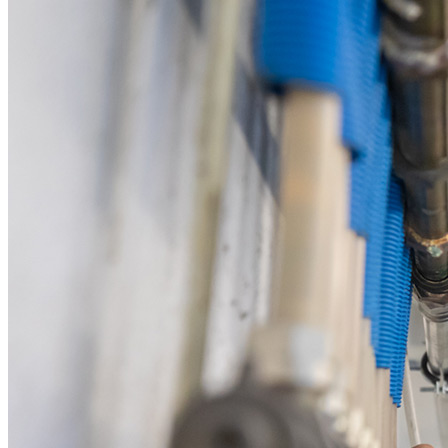
STATISTIK
Statistik Cookies erfassen Informationen anonym. Dies
Informationen helfen uns zu verstehen, wie unsere
Besucher unsere Website nutzen.
Matomo
Information:
Diese Webseite verwendet Matomo,
eine Open Source, selbstgehostete
Software um anonyme Nutzungsdaten
für diese Webseite zu sammeln.
Google Tag Manager (GTM)
Information: