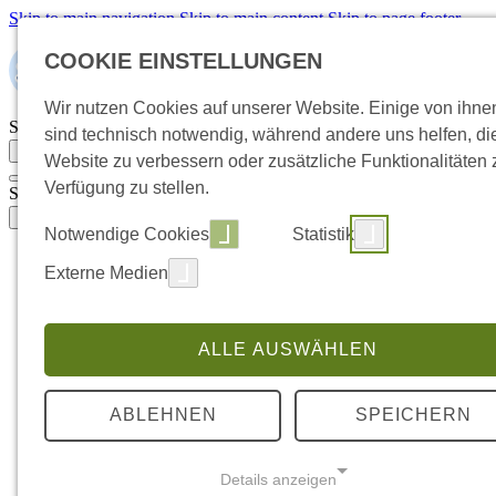
Skip to main navigation
Skip to main content
Skip to page footer
COOKIE EINSTELLUNGEN
Wir nutzen Cookies auf unserer Website. Einige von ihne
Suchbegriff eingeben
sind technisch notwendig, während andere uns helfen, di
Suche öffnen
Website zu verbessern oder zusätzliche Funktionalitäten 
Verfügung zu stellen.
Suchbegriff eingeben
Suche öffnen
Notwendige Cookies
Statistik
Handwerksbetrieb übernehmen
Submenu for "Handwerksbetrieb
Externe Medien
So läuft die Übernahme ab
Übernahme oder Neugründung
Voraussetzungen & Zulassung
Selbstcheck: Bereit zur Übernahme?
ALLE AUSWÄHLEN
Wert & Kaufpreis verstehen
Businessplan für Bankgespräch
Finanzierung & Förderung
ABLEHNEN
SPEICHERN
Handwerksbetrieb übergeben
Submenu for "Handwerksbetrieb ü
So läuft die Übergabe ab
Nachfolge planen
Details anzeigen
Wege der Übergabe