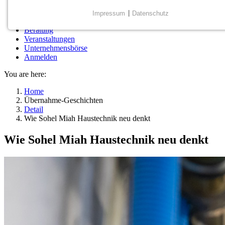
Wert & Kaufpreis verstehen
Academy
Impressum
|
Datenschutz
Übernahme-Geschichten
NOTWENDIGE COOKIES
Beratung
Notwendige Cookies ermöglichen grundlegende
Veranstaltungen
Unternehmensbörse
Funktionen und sind für die einwandfreie Funktion der
Anmelden
Website erforderlich.
You are here:
Einverständnis-Cookie
Home
Übernahme-Geschichten
Name:
Detail
cookie_consent
Wie Sohel Miah Haustechnik neu denkt
Zweck:
Wie Sohel Miah Haustechnik neu denkt
Dieser Cookie speichert die
ausgewählten Einverständnis-Optionen
des Benutzers
Cookie Laufzeit:
1 Jahr
Information: