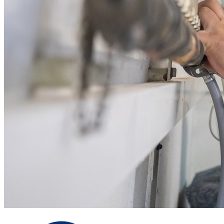
Der Google Tag Manager selbst setzt
keine Cookies, ermöglicht jedoch das
Nachladen und Auslösen weiterer
Tracking‑ und Marketing‑Tags,
insbesondere für Dienste wie Google
Ads Conversion Tracking. Bereits beim
Aufruf unserer Website wird Ihre
IP‑Adresse an Google übermittelt,
wodurch eine Datenverarbeitung auch
in den USA stattfinden kann.
EXTERNE MEDIEN
Um Inhalte von Videoplattformen und Social Media
Plattformen anzeigen zu können, werden von diesen
externen Medien Cookies gesetzt.
YouTube