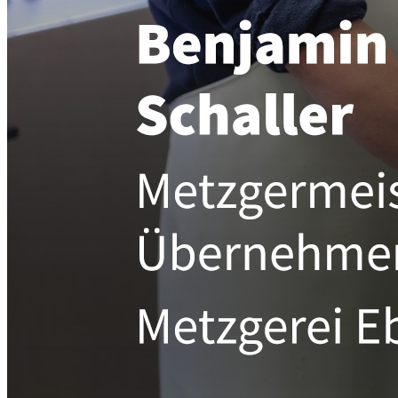
Google Tag Manager (GTM)
Information:
Der Google Tag Manager selbst setzt keine Cookies,
ermöglicht jedoch das Nachladen und Auslösen weiterer
Tracking‑ und Marketing‑Tags, insbesondere für Dienste
wie Google Ads Conversion Tracking. Bereits beim Aufruf
unserer Website wird Ihre IP‑Adresse an Google
übermittelt, wodurch eine Datenverarbeitung auch in den
USA stattfinden kann.
EXTERNE MEDIEN
Um Inhalte von Videoplattformen und Social Media
Plattformen anzeigen zu können, werden von diesen
externen Medien Cookies gesetzt.
YouTube
Information: