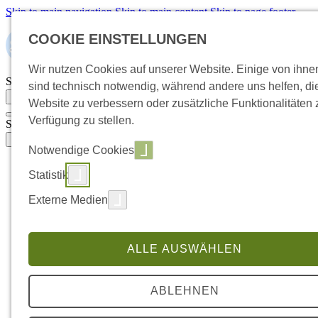
Skip to main navigation
Skip to main content
Skip to page footer
COOKIE EINSTELLUNGEN
Wir nutzen Cookies auf unserer Website. Einige von ihne
Suchbegriff eingeben
sind technisch notwendig, während andere uns helfen, di
Suche öffnen
Website zu verbessern oder zusätzliche Funktionalitäten 
Verfügung zu stellen.
Suchbegriff eingeben
Suche öffnen
Notwendige Cookies
Handwerksbetrieb übernehmen
Statistik
Submenu for "Handwerksbetrieb übernehmen"
So läuft die Übernahme ab
Externe Medien
Übernahme oder Neugründung
Voraussetzungen & Zulassung
Selbstcheck: Bereit zur Übernahme?
Wert & Kaufpreis verstehen
ALLE AUSWÄHLEN
Businessplan für Bankgespräch
Finanzierung & Förderung
Handwerksbetrieb übergeben
ABLEHNEN
Submenu for "Handwerksbetrieb übergeben"
So läuft die Übergabe ab