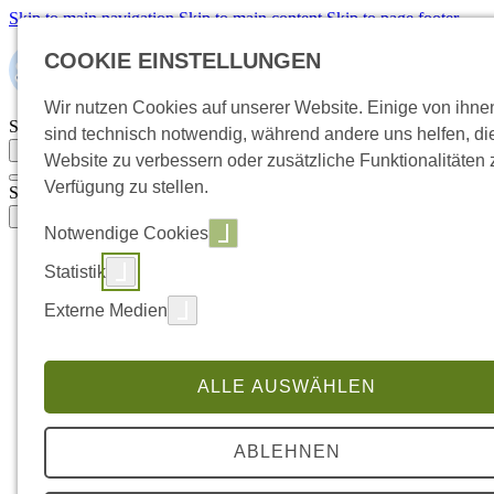
Skip to main navigation
Skip to main content
Skip to page footer
COOKIE EINSTELLUNGEN
Wir nutzen Cookies auf unserer Website. Einige von ihne
Suchbegriff eingeben
sind technisch notwendig, während andere uns helfen, di
Suche öffnen
Website zu verbessern oder zusätzliche Funktionalitäten 
Verfügung zu stellen.
Suchbegriff eingeben
Suche öffnen
Notwendige Cookies
Handwerksbetrieb übernehmen
Statistik
Submenu for "Handwerksbetrieb übernehmen"
So läuft die Übernahme ab
Externe Medien
Übernahme oder Neugründung
Voraussetzungen & Zulassung
Selbstcheck: Bereit zur Übernahme?
Wert & Kaufpreis verstehen
ALLE AUSWÄHLEN
Businessplan für Bankgespräch
Finanzierung & Förderung
Handwerksbetrieb übergeben
ABLEHNEN
Submenu for "Handwerksbetrieb übergeben"
So läuft die Übergabe ab