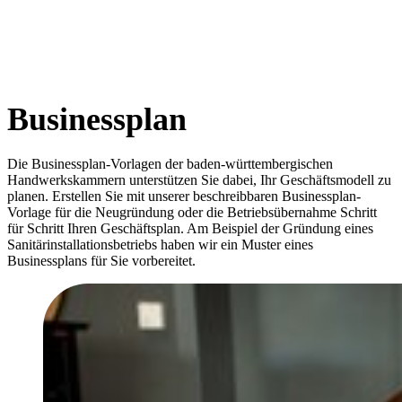
Google Tag Manager (GTM)
Information:
Der Google Tag Manager selbst setzt keine Cookies,
ermöglicht jedoch das Nachladen und Auslösen weiterer
Tracking‑ und Marketing‑Tags, insbesondere für Dienste
Businessplan
wie Google Ads Conversion Tracking. Bereits beim Aufruf
unserer Website wird Ihre IP‑Adresse an Google
übermittelt, wodurch eine Datenverarbeitung auch in den
Die Businessplan-Vorlagen der baden-württembergischen
USA stattfinden kann.
Handwerkskammern unterstützen Sie dabei, Ihr Geschäftsmodell zu
planen. Erstellen Sie mit unserer beschreibbaren Businessplan-
Vorlage für die Neugründung oder die Betriebsübernahme Schritt
für Schritt Ihren Geschäftsplan. Am Beispiel der Gründung eines
EXTERNE MEDIEN
Sanitärinstallationsbetriebs haben wir ein Muster eines
Businessplans für Sie vorbereitet.
Um Inhalte von Videoplattformen und Social Media
Plattformen anzeigen zu können, werden von diesen
externen Medien Cookies gesetzt.
YouTube
Information: