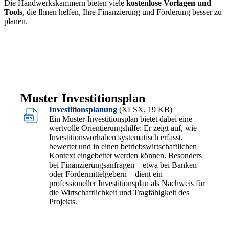
Die Handwerkskammern bieten viele
kostenlose Vorlagen und
1 Jahr
Tools
, die Ihnen helfen, Ihre Finanzierung und Förderung besser zu
planen.
Information:
STATISTIK
Muster Investitionsplan
Statistik Cookies erfassen Informationen anonym. Dies
Informationen helfen uns zu verstehen, wie unsere
Investitionsplanung
(XLSX, 19 KB)
Ein Muster-Investitionsplan bietet dabei eine
Besucher unsere Website nutzen.
wertvolle Orientierungshilfe: Er zeigt auf, wie
Investitionsvorhaben systematisch erfasst,
Matomo
bewertet und in einen betriebswirtschaftlichen
Kontext eingebettet werden können. Besonders
bei Finanzierungsanfragen – etwa bei Banken
Information:
oder Fördermittelgebern – dient ein
Diese Webseite verwendet Matomo, eine Open Source,
professioneller Investitionsplan als Nachweis für
selbstgehostete Software um anonyme Nutzungsdaten für
die Wirtschaftlichkeit und Tragfähigkeit des
diese Webseite zu sammeln.
Projekts.